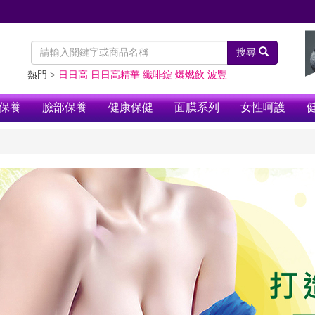
搜尋
熱門 >
日日高
日日高精華
纖啡錠
爆燃飲
波豐
保養
臉部保養
健康保健
面膜系列
女性呵護