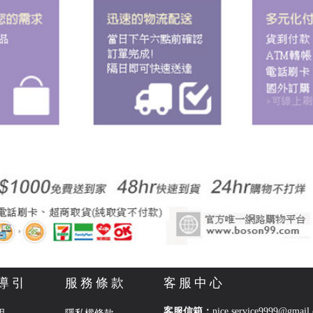
導引
服務條款
客服中心
客服信箱：
nice.service9999@gmail