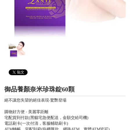
御品養顏奈米珍珠錠60顆
絕不讓您失望的絕佳表現‧驚艷登場
購物好方便 ‧ 美麗零距離
宅配貨到付款(黑貓宅急便配送，金額交給司機)
電話刷卡(一次付清，客服輔助刷卡)
ATM轉帳．宅配到府(臨櫃匯款、網路ATM、實體ATM皆可)