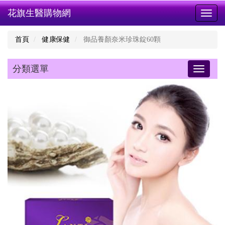
花旗生醫購物網
Toggl
naviga
首頁
健康保健
御品養顏奈米珍珠錠60顆
分類選單
Toggle
navigati