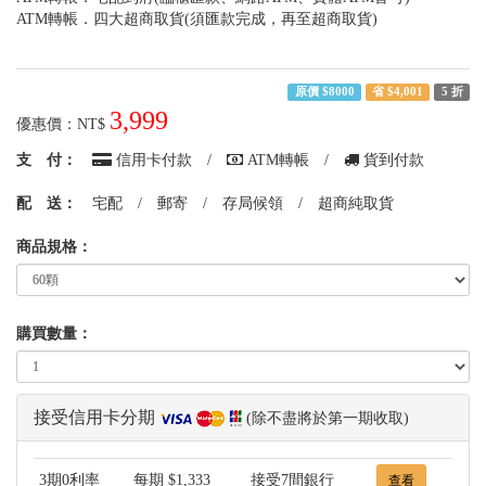
ATM轉帳．四大超商取貨(須匯款完成，再至超商取貨)
原價 $8000
省 $4,001
5 折
3,999
優惠價：NT$
支 付：
信用卡付款
/
ATM轉帳
/
貨到付款
配 送：
宅配
/
郵寄
/
存局候領
/
超商純取貨
商品規格：
購買數量：
接受信用卡分期
(除不盡將於第一期收取)
3期0利率
每期
$1,333
接受7間銀行
查看