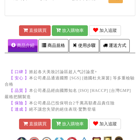
直接購買
放入購物車
加入追蹤
商品介紹
商品規格
使用步驟
運送方式
【 口碑 】
掀起各大美妝討論區超人气討論度+
【 安心
】
本公司產品通過國際 [SGS] [德國杜夫萊茵] 等多重檢驗
合格
【 品質 】
本公司產品經由國際知名 [ISO] [HACCP] [台灣GMP]
嚴格把關製造
【 保險 】
本公司產品已投保明台2千萬高額產品責任險
【 達成 】
絕不讓您失望的絕佳表現‧驚艷登場
直接購買
放入購物車
加入追蹤